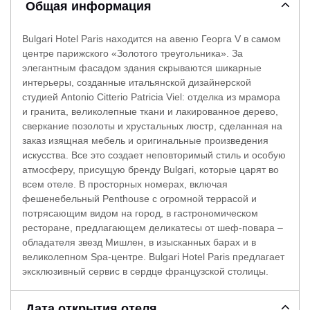
Общая информация
Bulgari Hotel Paris находится на авеню Георга V в самом
центре парижского «Золотого треугольника». За
элегантным фасадом здания скрываются шикарные
интерьеры, созданные итальянской дизайнерской
студией Antonio Citterio Patricia Viel: отделка из мрамора
и гранита, великолепные ткани и лакированное дерево,
сверкание позолоты и хрустальных люстр, сделанная на
заказ изящная мебель и оригинальные произведения
искусства. Все это создает неповторимый стиль и особую
атмосферу, присущую бренду Bulgari, которые царят во
всем отеле. В просторных номерах, включая
фешенебельный Penthouse с огромной террасой и
потрясающим видом на город, в гастрономическом
ресторане, предлагающем деликатесы от шеф-повара –
обладателя звезд Мишлен, в изысканных барах и в
великолепном Spa-центре. Bulgari Hotel Paris предлагает
эксклюзивный сервис в сердце французской столицы.
Дата открытия отеля