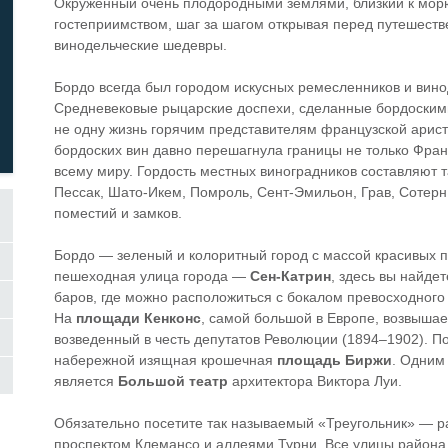
Окруженный очень плодородными землями, близкий к мор
гостеприимством, шаг за шагом открывая перед путешеств
винодельческие шедевры.
Бордо всегда был городом искусных ремесленников и винод
Средневековые рыцарские доспехи, сделанные бордоскими
не одну жизнь горячим представителям французской аристо
бордоских вин давно перешагнула границы не только Фран
всему миру. Гордость местных виноградников составляют т
Пессак, Шато-Икем, Помроль, Сент-Эмильон, Грав, Сотерн
поместий и замков.
Бордо — зеленый и колоритный город с массой красивых п
пешеходная улица города —
Сен-Катрин
, здесь вы найде
баров, где можно расположиться с бокалом превосходного 
На
площади Кенконс
, самой большой в Европе, возвыша
возведенный в честь депутатов Революции (1894–1902). 
набережной изящная крошечная
площадь Биржи
. Одним 
является
Большой театр
архитектора Виктора Луи.
Обязательно посетите так называемый «Треугольник» — р
проспектом Клемансо и аллеями Турни. Все улицы района