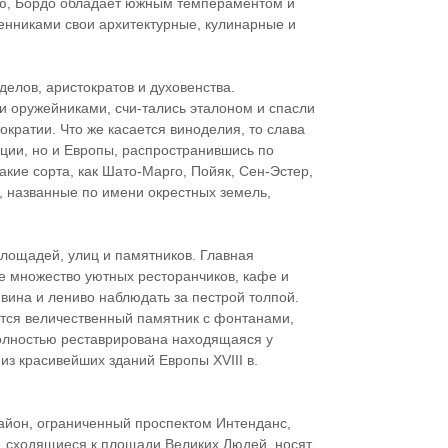
ю, Бордо обладает южным темпераментом и
енниками свои архитектурные, кулинарные и
елов, аристократов и духовенства.
 оружейниками, счи-тались эталоном и спасли
кратии. Что же касается виноделия, то слава
ции, но и Европы, распространившись по
акие сорта, как Шато-Марго, Пойяк, Сен-Эстер,
, названные по имени окрестных земель,
лощадей, улиц и памятников. Главная
те множество уютных ресторанчиков, кафе и
вина и лениво наблюдать за пестрой толпой.
ется величественный памятник с фонтанами,
Полностью реставрирована находящаяся у
из красивейших зданий Европы XVIII в.
айон, ограниченный проспектом Интенданс,
, сходящиеся к площади Великих Людей, носят