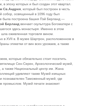
 в эпоху которых и был создан этот квартал.
м Св.Андрея
, который был построен в честь
й собор, освященный в 1096 году был
веке была построена башня Пэй Берланд —
эй Берланд
венчает скульптура Богоматери с
вшегося здесь монастыря. Именно в этом
 шла оживленная торговля вином.
х в XVII в. В музее Шартрон, расположенном в
аны этикетки от вин всех урожаев, а также
еев, которые обязательно стоит посетить.
вятилище Сен-Серен, Археологический музей,
и, а также Национальный центр им. Жана
коллекций удивляют также Музей изящных
 и познавателен Таможенный музей, где
ым промыслом. Музей печати знакомит
 незначительные колебания температур в