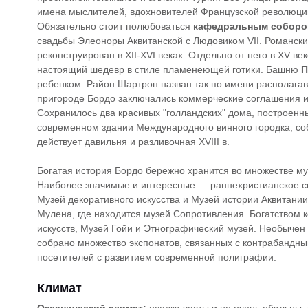
имена мыслителей, вдохновителей Французской революции,
Обязательно стоит полюбоваться
кафедральным соборо
свадьбы Элеоноры Аквитанской с Людовиком VII. Романски
реконструирован в XII-XVI веках. Отдельно от него в XV 
настоящий шедевр в стиле пламенеющей готики. Башню
П
ребенком. Район Шартрон назван так по имени располага
пригороде Бордо заключались коммерческие соглашения и
Сохранилось два красивых "голландских" дома, построенны
современном здании Международного винного городка, собр
действует давильня и разливочная XVIII в.
Богатая история Бордо бережно хранится во множестве муз
Наиболее значимые и интересные — раннехристианское с
Музей декоративного искусства и Музей истории Аквитани
Мулена, где находится музей Сопротивления. Богатством 
искусств, Музей Гойи и Этнографический музей. Необычен
собрано множество экспонатов, связанных с контрабандн
посетителей с развитием современной полиграфии.
Климат
Океанический климат:
осадки часты и не очень обильны;