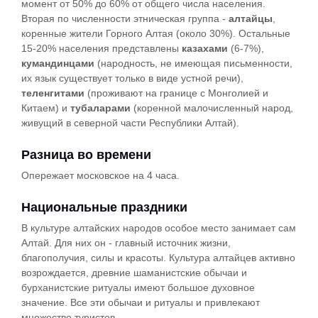
момент от 50% до 60% от общего числа населения.
Вторая по численности этническая группа -
алтайцы
,
коренные жители Горного Алтая (около 30%). Остальные
15-20% населения представлены
казахами
(6-7%),
кумандинцами
(народность, не имеющая письменности,
их язык существует только в виде устной речи),
теленгитами
(проживают на границе с Монголией и
Китаем) и
тубаларами
(коренной малочисленный народ,
живущий в северной части Республики Алтай).
Разница во времени
Опережает московское на 4 часа.
Национальные праздники
В культуре алтайских народов особое место занимает сам
Алтай. Для них он - главный источник жизни,
благополучия, силы и красоты. Культура алтайцев активно
возрождается, древние шаманистские обычаи и
бурханистские ритуалы имеют большое духовное
значение. Все эти обычаи и ритуалы и привлекают
множество туристов.