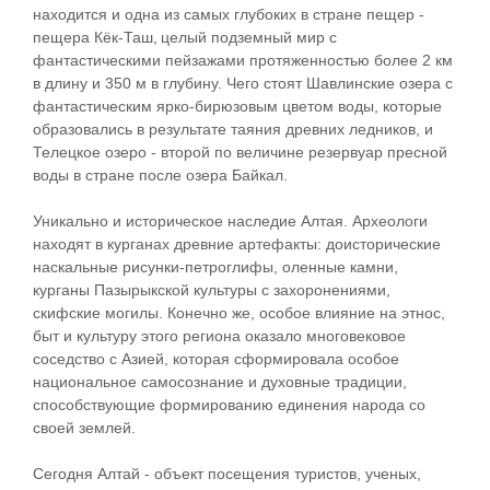
находится и одна из самых глубоких в стране пещер -
пещера Кёк-Таш, целый подземный мир с
фантастическими пейзажами протяженностью более 2 км
в длину и 350 м в глубину. Чего стоят Шавлинские озера с
фантастическим ярко-бирюзовым цветом воды, которые
образовались в результате таяния древних ледников, и
Телецкое озеро - второй по величине резервуар пресной
воды в стране после озера Байкал.
Уникально и историческое наследие Алтая. Археологи
находят в курганах древние артефакты: доисторические
наскальные рисунки-петроглифы, оленные камни,
курганы Пазырыкской культуры с захоронениями,
скифские могилы. Конечно же, особое влияние на этнос,
быт и культуру этого региона оказало многовековое
соседство с Азией, которая сформировала особое
национальное самосознание и духовные традиции,
способствующие формированию единения народа со
своей землей.
Сегодня Алтай - объект посещения туристов, ученых,