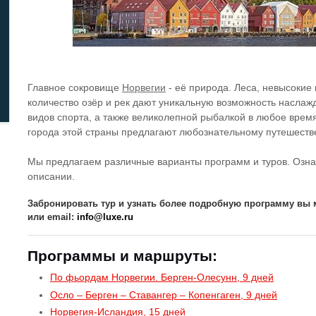
Главное сокровище
Норвегии
- её природа. Леса, невысокие
количество озёр и рек дают уникальную возможность наслаж
видов спорта, а также великолепной рыбалкой в любое врем
города этой страны предлагают любознательному путешестве
Мы предлагаем различные варианты программ и туров. Озна
описании.
Забронировать тур и узнать более подробную программу вы м
или email:
info@luxe.ru
Программы и маршруты:
По фьордам Норвегии. Берген-Олесунн, 9 дней
Осло – Берген – Ставангер – Копенгаген, 9 дней
Норвегия-Исландия, 15 дней