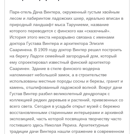
Парк-отель Дача Винтера, окруженный густым хвойным
лесом и лабиринтом ладожских шхер, идеально вписан в
природный ландшафт мыса Таруниеми, название
которого переводится с финского как «сказочный».
История этого места неразрывно связана с именами
доктора Густава Винтера и архитектора Элиэля
Сааринена. В 1909 году доктор Винтер решил построить
на берегу Ладоги семейный загородный дом, который
ему спроектировал известный финский архитектор
Сааринен. Здание в стиле финского модерна
напоминает небольшой замок, а в строительстве
использованы местные породы сосны и березы, гранит и
камень, отшлифованный ладожской волной. Вокруг дачи
Густав Винтер разбил великолепный дендропарк с
коллекцией редких деревьев и растений, привезенных со
всего света. Сегодня в усадьбе открыт музей с бережно
восстановленными старинными интерьерами и архивной
экспозицией, часть которой посвящена творчеству часто
гостившего здесь Николая Рериха. Архитектурные
традиции дачи Винтера нашли отражение в современном