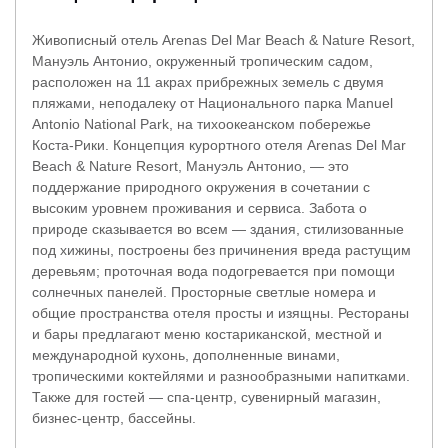
Живописный отель Arenas Del Mar Beach & Nature Resort,
Мануэль Антонио, окруженный тропическим садом,
расположен на 11 акрах прибрежных земель с двумя
пляжами, неподалеку от Национального парка Manuel
Antonio National Park, на тихоокеанском побережье
Коста-Рики. Концепция курортного отеля Arenas Del Mar
Beach & Nature Resort, Мануэль Антонио, — это
поддержание природного окружения в сочетании с
высоким уровнем проживания и сервиса. Забота о
природе сказывается во всем — здания, стилизованные
под хижины, построены без причинения вреда растущим
деревьям; проточная вода подогревается при помощи
солнечных панелей. Просторные светлые номера и
общие пространства отеля просты и изящны. Рестораны
и бары предлагают меню костариканской, местной и
международной кухонь, дополненные винами,
тропическими коктейлями и разнообразными напитками.
Также для гостей — спа-центр, сувенирный магазин,
бизнес-центр, бассейны.