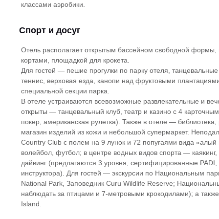
классами аэробики.
Спорт и досуг
Отель располагает открытым бассейном свободной формы, 
кортами, площадкой для крокета.
Для гостей — пешие прогулки по парку отеля, танцевальные 
теннис, верховая езда, канопи над фруктовыми плантациями
специальной секции парка.
В отеле устраиваются всевозможные развлекательные и ве
открыты — танцевальный клуб, театр и казино с 4 карточны
покер, американская рулетка). Также в отеле — библиотека
магазин изделий из кожи и небольшой супермаркет. Неподале
Country Club с полем на 9 лунок и 72 попугаями вида «алый
волейбол, футбол; в центре водных видов спорта — каякинг,
дайвинг (предлагаются 3 уровня, сертифицированные PADI, –
инструктора). Для гостей — экскурсии по Национальным пар
National Park, Заповедник Curu Wildlife Reserve; Национальн
наблюдать за птицами и 7-метровыми крокодилами); а также
Island.