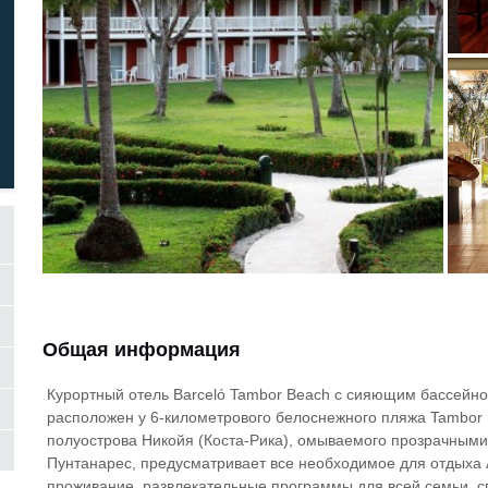
Общая информация
Курортный отель Barceló Tambor Beach с сияющим бассейн
расположен у 6-километрового белоснежного пляжа Tambor
полуострова Никойя (Коста-Рика), омываемого прозрачными 
Пунтанарес, предусматривает все необходимое для отдыха Al
проживание, развлекательные программы для всей семьи, сп