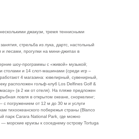
несколькими джакузи, тремя теннисными
занятия, стрельба из лука, дартс, настольный
 и лесами, прогулки на мини-джипах в
черние шоу-программы с «живой» музыкой;
ми столами и 14 слот-машинами (среди игр –
, работают 4 магазина: ювелирный, сувенирный,
ку расположен гольф-клуб Los Delfines Golf &
 масау» (в 2 км от отеля). На пляже предложен
 рыбная ловля в открытом океане, сноркелинг;
 с погружением от 12 м до 30 м и услуги
кам тихоокеанского побережья страны (Blanco
ый парк Carara National Park, где можно
 — морские круизы к соседнему острову Tortuga