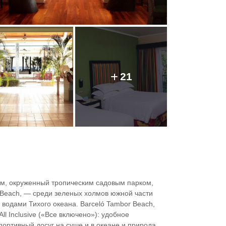
21
ом, окруженный тропическим садовым парком,
 Beach, — среди зеленых холмов южной части
водами Тихого океана. Barceló Tambor Beach,
l Inclusive («Все включено»): удобное
ортивный досуг на суше и в океане и природа