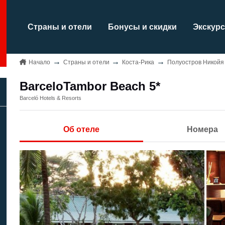
Страны и отели
Бонусы и скидки
Экскурс
Начало
Страны и отели
Коста-Рика
Полуостров Никойя
BarceloTambor Beach 5*
Barceló Hotels & Resorts
Об отеле
Номера