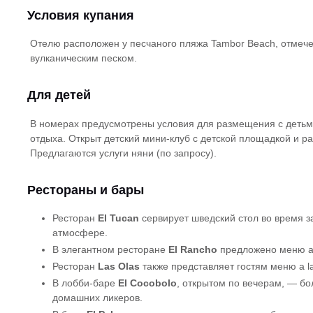
Условия купания
Отелю расположен у песчаного пляжа Tambor Beach, отмеч
вулканическим песком.
Для детей
В номерах предусмотрены условия для размещения с детьм
отдыха. Открыт детский мини-клуб с детской площадкой и р
Предлагаются услуги няни (по запросу).
Рестораны и бары
Ресторан
El Tucan
сервирует шведский стол во время з
атмосфере.
В элегантном ресторане
El Rancho
предложено меню a l
Ресторан
Las Olas
также представляет гостям меню a la
В лобби-баре
El Cocobolo
, открытом по вечерам, — б
домашних ликеров.