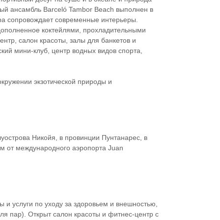
ный ансамбль Barceló Tambor Beach выполнен в
ра сопровождает современные интерьеры.
дополненное коктейлями, прохладительными
нтр, салон красоты, залы для банкетов и
ский мини-клуб, центр водных видов спорта,
окружении экзотической природы и
уострова Никойя, в провинции Пунтанарес, в
 км от международного аэропорта Juan
 и услуги по уходу за здоровьем и внешностью,
я пар). Открыт салон красоты и фитнес-центр с