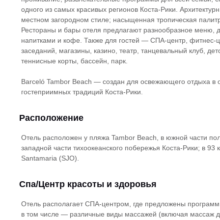
одного из самых красивых регионов Коста-Рики. Архитектур
местном загородном стиле; насыщенная тропическая палит
Рестораны и бары отеля предлагают разнообразное меню, 
напитками и кофе. Также для гостей — СПА-центр, фитнес-це
заседаний, магазины, казино, театр, танцевальный клуб, дет
теннисные корты, бассейн, парк.
Barceló Tambor Beach — создан для освежающего отдыха в 
гостеприимных традиций Коста-Рики.
Расположение
Отель расположен у пляжа Tambor Beach, в южной части пол
западной части тихоокеанского побережья Коста-Рики; в 93
Santamaria (SJO).
Спа/Центр красоты и здоровья
Отель располагает СПА-центром, где предложены программы
в том числе — различные виды массажей (включая массаж дл