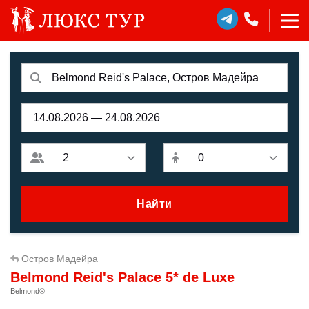
Найти
Остров Мадейра
Belmond Reid's Palace 5* de Luxe
Belmond®