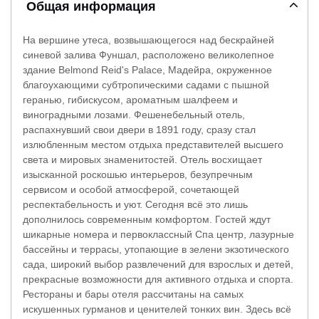
Общая информация
На вершине утеса, возвышающегося над бескрайней
синевой залива Фуншал, расположено великолепное
здание Belmond Reid's Palace, Мадейра, окруженное
благоухающими субтропическими садами с пышной
геранью, гибискусом, ароматным шалфеем и
виноградными лозами. Фешенебельный отель,
распахнувший свои двери в 1891 году, сразу стал
излюбленным местом отдыха представителей высшего
света и мировых знаменитостей. Отель восхищает
изысканной роскошью интерьеров, безупречным
сервисом и особой атмосферой, сочетающей
респектабельность и уют. Сегодня всё это лишь
дополнилось современным комфортом. Гостей ждут
шикарные номера и первоклассный Спа центр, лазурные
бассейны и террасы, утопающие в зелени экзотического
сада, широкий выбор развлечений для взрослых и детей,
прекрасные возможности для активного отдыха и спорта.
Рестораны и бары отеля рассчитаны на самых
искушенных гурманов и ценителей тонких вин. Здесь всё