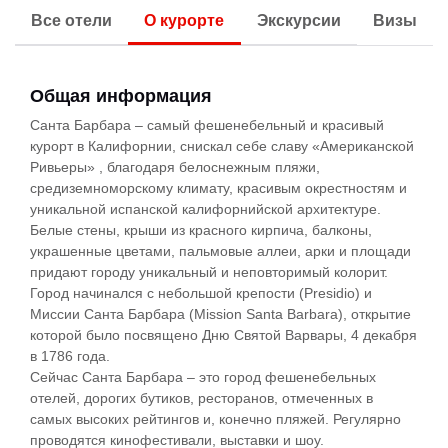
Все отели
О курорте
Экскурсии
Визы
Общая информация
Санта Барбара
– самый фешенебельный и красивый
курорт в Калифорнии, снискал себе славу «Американской
Ривьеры» , благодаря белоснежным пляжи,
средиземноморскому климату, красивым окрестностям и
уникальной испанской калифорнийской архитектуре.
Белые стены, крыши из красного кирпича, балконы,
украшенные цветами, пальмовые аллеи, арки и площади
придают городу уникальный и неповторимый колорит.
Город начинался с небольшой крепости (Presidio) и
Миссии Санта Барбара (Mission Santa Barbara), открытие
которой было посвящено Дню Святой Варвары, 4 декабря
в 1786 года.
Сейчас Санта Барбара – это город фешенебельных
отелей, дорогих бутиков, ресторанов, отмеченных в
самых высоких рейтингов и, конечно пляжей. Регулярно
проводятся кинофестивали, выставки и шоу.