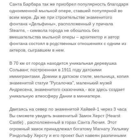
Санта Барбара так же приобрел популярность благодаря
одноименной мыльной опере, ставшей популярной во
всем мире. Да же при строительстве знаменитого
фонтана «Дельфины», расположенный у причала
Stearns, - символа города не обошлось без
вмешательства мыльной оперы – архитектор и автор
фонтана состоял в родственных отношениях с одним из
актеров, сыгравшем в нем.
В 70 км от города находится уникальная деревушка
Сольванг
, построенная в 1911 году датскими
иммигрантами. Домики в датском стиле, мельница, копия
знаменитой статуи "Русалочка", маленький музей
Андресена, знаменитого сказочника,- все здесь создает
уникальную атмосферу Дании в миниатюре.
Двигаясь на север по знаменитой Хайвей-1 через 3 часа
Вы сможете увидеть знаменитый
Замок Херст
(Hearst
Castle) , расположенный в горах Санта Лючия. Этот
огромный замок принадлежал богатому Магнату Уильяму
Рэндольфу Херсту и его проект был навеян различными