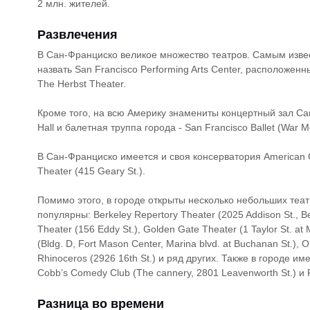
2 млн. жителей.
Развлечения
В Сан-Франциско великое множество театров. Самым изве
назвать San Francisco Performing Arts Center, расположен
The Herbst Theater.
Кроме того, на всю Америку знамениты концертный зал Са
Hall и балетная труппа города - San Francisco Ballet (War 
В Сан-Франциско имеется и своя консерватория American Co
Theater (415 Geary St.).
Помимо этого, в городе открыты несколько небольших теа
популярны: Berkeley Repertory Theater (2025 Addison St., Ber
Theater (156 Eddy St.), Golden Gate Theater (1 Taylor St. at
(Bldg. D, Fort Mason Center, Marina blvd. at Buchanan St.), 
Rhinoceros (2926 16th St.) и ряд других. Также в городе и
Cobb’s Comedy Club (The cannery, 2801 Leavenworth St.) и Pu
Разница во времени