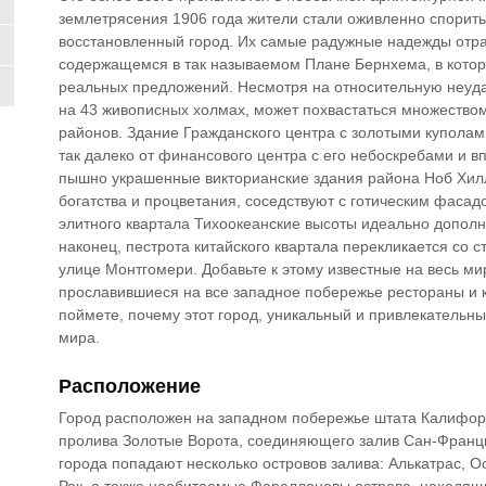
землетрясения 1906 года жители стали оживленно спорить 
восстановленный город. Их самые радужные надежды отра
содержащемся в так называемом Плане Бернхема, в котор
реальных предложений. Несмотря на относительную неуда
на 43 живописных холмах, может похвастаться множество
районов. Здание Гражданского центра с золотыми купола
так далеко от финансового центра с его небоскребами и 
пышно украшенные викторианские здания района Ноб Хилл
богатства и процветания, соседствуют с готическим фаса
элитного квартала Тихоокеанские высоты идеально дополн
наконец, пестрота китайского квартала перекликается со
улице Монтгомери. Добавьте к этому известные на весь ми
прославившиеся на все западное побережье рестораны и к
поймете, почему этот город, уникальный и привлекательны
мира.
Расположение
Город расположен на западном побережье штата Калифорн
пролива Золотые Ворота, соединяющего залив Сан-Франц
города попадают несколько островов залива: Алькатрас, О
Рок, а также необитаемые Фараллоновы острова, находящи