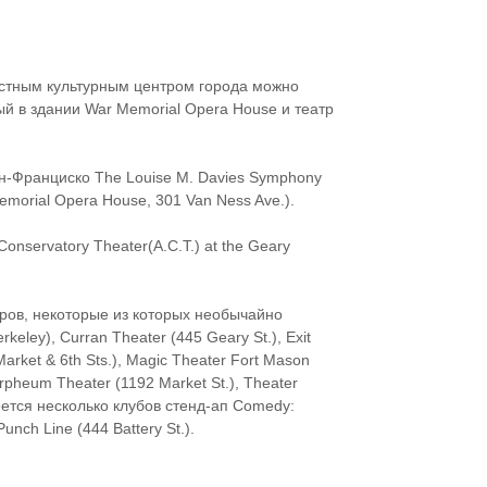
стным культурным центром города можно
ный в здании War Memorial Opera House и театр
н-Франциско The Louise M. Davies Symphony
Memorial Opera House, 301 Van Ness Ave.).
nservatory Theater(A.C.T.) at the Geary
тров, некоторые из которых необычайно
keley), Curran Theater (445 Geary St.), Exit
 Market & 6th Sts.), Magic Theater Fort Mason
Orpheum Theater (1192 Market St.), Theater
меется несколько клубов стенд-ап Comedy:
nch Line (444 Battery St.).