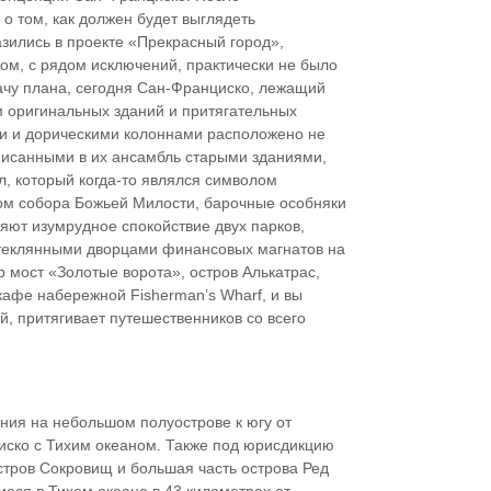
о том, как должен будет выглядеть
зились в проекте «Прекрасный город»,
ом, с рядом исключений, практически не было
чу плана, сегодня Сан-Франциско, лежащий
м оригинальных зданий и притягательных
ми и дорическими колоннами расположено не
вписанными в их ансамбль старыми зданиями,
, который когда-то являлся символом
дом собора Божьей Милости, барочные особняки
яют изумрудное спокойствие двух парков,
 стеклянными дворцами финансовых магнатов на
р мост «Золотые ворота», остров Алькатрас,
афе набережной Fisherman’s Wharf, и вы
й, притягивает путешественников со всего
ия на небольшом полуострове к югу от
иско с Тихим океаном. Также под юрисдикцию
стров Сокровищ и большая часть острова Ред
еся в Тихом океане в 43 километрах от