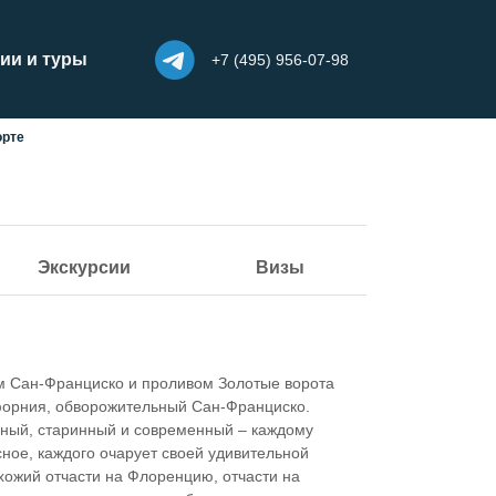
ии и туры
+7 (495) 956-07-98
орте
Экскурсии
Визы
м Сан-Франциско и проливом Золотые ворота
форния, обворожительный Сан-Франциско.
ьный, старинный и современный – каждому
ное, каждого очарует своей удивительной
ожий отчасти на Флоренцию, отчасти на