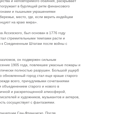
щества и неповторимого обаяния, раскрывает
 погружает в бурлящий ритм финансового
нтонами и пышными украшениями
бережье, место, где, если верить индейцам
анцуют на краю мира».
а Ассизского, был основан в 1776 году
 стал стремительными темпами расти и
ел к Соединенным Штатам после войны с
х разломов, он подвержен сильным
сение 1905 года, повлекшее ужасные пожары и
актически полностью разрушен. Большой ущерб
ко обновленный город стал еще краше старого
режде всего, причудливыми сочетаниями
м объединением старого и нового в
нтичной и раскрепощенной атмосферой,
исателей и художников, музыкантов и актеров,
ость сосуществует с фантазиями.
 концепции Сан-Франциско. После