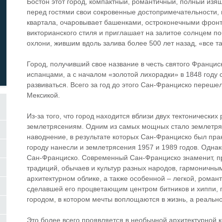
Бостон этот город, компактный, романтичный, полный изя
перед гостями свои сокровенные достопримечательности,
квартала, очаровывает башенками, остроконечными фро
викторианского стиля и приглашает на залитое солнцем по
охлони, жившим вдоль залива более 500 лет назад, «все т
Город, получивший свое название в честь святого Франциск
испанцами, а с началом «золотой лихорадки» в 1848 году
развиваться. Всего за год до этого Сан-Франциско переш
Мексикой.
Из-за того, что город находится вблизи двух тектонически
землетрясениям. Одним из самых мощных стало землетря
наводнение, в результате которых Сан-Франциско был пр
городу нанесли и землетрясения 1957 и 1989 годов. Одна
Сан-Франциско. Современный Сан-Франциско знаменит, п
традиций, обычаев и культур разных народов, гармоничны
архитектурном облике, а также особенной – легкой, рома
сделавшей его процветающим центром битников и хиппи, п
городом, в котором мечты воплощаются в жизнь, а реальн
Это более всего проявляется в необычной архитектурной