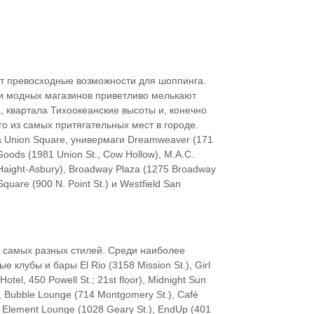
т превосходные возможности для шоппинга.
 и модных магазинов приветливо мелькают
, квартала Тихоокеанские высоты и, конечно
о из самых притягательных мест в городе.
 Union Square, универмаги Dreamweaver (171
 Goods (1981 Union St., Cow Hollow), M.A.C.
, Haight-Asbury), Broadway Plaza (1275 Broadway
Square (900 N. Point St.) и Westfield San
р самых разных стилей. Среди наиболее
клубы и бары El Rio (3158 Mission St.), Girl
Hotel, 450 Powell St.; 21st floor), Midnight Sun
), Bubble Lounge (714 Montgomery St.), Café
.), Element Lounge (1028 Geary St.), EndUp (401