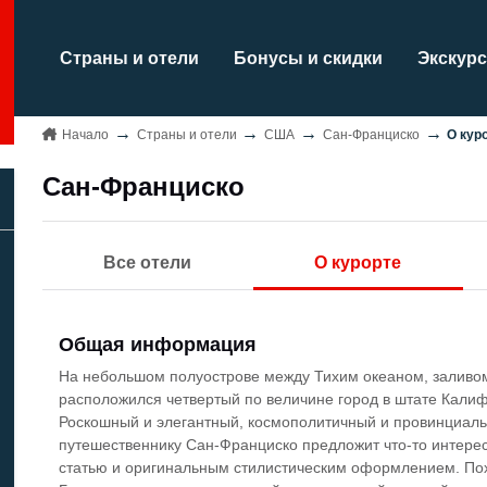
Страны и отели
Бонусы и скидки
Экскурс
Начало
Страны и отели
США
Сан-Франциско
О кур
Сан-Франциско
Все отели
О курорте
Общая информация
На небольшом полуострове между Тихим океаном, заливо
расположился четвертый по величине город в штате Кали
Роскошный и элегантный, космополитичный и провинциал
путешественнику Сан-Франциско предложит что-то интерес
статью и оригинальным стилистическим оформлением. Пох