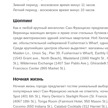
Зимний период - московское время минус 11 часов.
Летний период - московское время минус 10 часов.
Шоппинг
Как и любой крупный мегаполис Сан-Франциско предлагае
Вереницы манящих витрин и яркие огни стильных бутиков
среди викторианских зданий элитных кварталов: Ноб Хилла
же, обольстительной набережной Fusherman’s Wharf, одног
Среди крупнейших центров обычно выделяют: магазины на
Maiden Ln., Union Sq.; Pier 39, Fusherman’s Wharf), Earthly
(1543 Grant ave., North Beach), Wasteland (1660 Haight St.
St.), Wilderness Exchange (1407 San Pablo Ave.), Ghirardelli 
Francisco Center (865 Market St.).
Ночная жизнь
Ночная жизнь города предлагает гостям уникальный выбо
популярных мест Сан-Франциско нельзя не отметить: ночные 
Spot (401 6th St.), Harry Denton’s Starlight Room (St. Francis 
(4067 18th St.), Tonga Room (Fairmont Hotel, 950 Mason St.
Cocomo (650 Indiana St.), Catalyst Cocktails (312 Harriet St