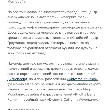
Монтерей).
Но все-таки основная знаменитость города – это центр
американской кинематографии, «фабрика грез» -
Голливуд. Хотя киностудии давно уже переехали в
пригороды, миф о легендарном кино-городе все еще жив.
Здесь расположены множество кинотеатров и театров,
среди которых знаменитый кинотеатр «Китайский театр
Граумана», перед входом в который в цементе на
тротуаре сохраняются отпечатки рук или ног чуть ли не
всех голливудских звезд.
Наконец, для тех, кто желает погрузиться в мир сказки и
приключений и вспомнить детские годы, открыты самые
разные парки развлечений: это не только знаменитый
Диснейленд
, но и парк развлечений
«Universal Studios»,
где можно заглянуть за кулисы и раскрыть многие секреты
кинематографа, парк аттракционов «Six Flags Magic
Mountain», семейный парк развлечений «Knott`s Berry
Farm» и новейший парк «Disney`s California Adventure».