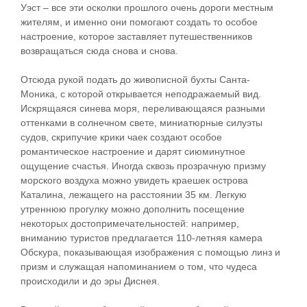
Уэст – все эти осколки прошлого очень дороги местным
жителям, и именно они помогают создать то особое
настроение, которое заставляет путешественников
возвращаться сюда снова и снова.
Отсюда рукой подать до живописной бухты Санта-
Моника, с которой открывается неподражаемый вид.
Искрящаяся синева моря, переливающаяся разными
оттенками в солнечном свете, миниатюрные силуэты
судов, скрипучие крики чаек создают особое
романтическое настроение и дарят сиюминутное
ощущение счастья. Иногда сквозь прозрачную призму
морского воздуха можно увидеть краешек острова
Каталина, лежащего на расстоянии 35 км. Легкую
утреннюю прогулку можно дополнить посещение
некоторых достопримечательностей: например,
вниманию туристов предлагается 110-летняя камера
Обскура, показывающая изображения с помощью линз и
призм и служащая напоминанием о том, что чудеса
происходили и до эры Диснея.