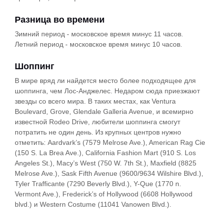
Разница во времени
Зимний период - московское время минус 11 часов.
Летний период - московское время минус 10 часов.
Шоппинг
В мире вряд ли найдется место более подходящее для
шоппинга, чем Лос-Анджелес. Недаром сюда приезжают
звезды со всего мира. В таких местах, как Ventura
Boulevard, Grove, Glendale Galleria Avenue, и всемирно
известной Rodeo Drive, любители шоппинга смогут
потратить не один день. Из крупных центров нужно
отметить: Aardvark’s (7579 Melrose Ave.), American Rag Cie
(150 S. La Brea Ave.), California Fashion Mart (910 S. Los
Angeles St.), Macy’s West (750 W. 7th St.), Maxfield (8825
Melrose Ave.), Sask Fifth Avenue (9600/9634 Wilshire Blvd.),
Tyler Trafficante (7290 Beverly Blvd.), Y-Que (1770 n.
Vermont Ave.), Frederick’s of Hollywood (6608 Hollywood
blvd.) и Western Costume (11041 Vanowen Blvd.).