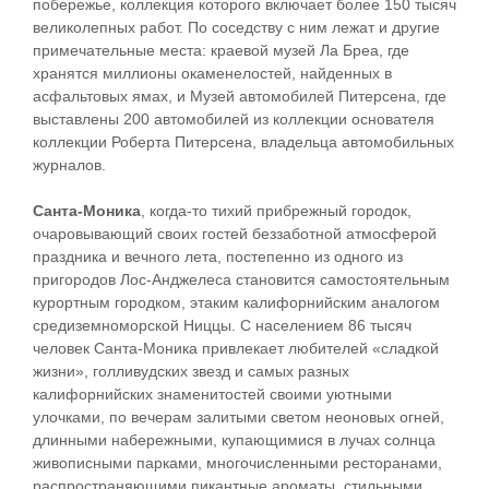
побережье, коллекция которого включает более 150 тысяч
великолепных работ. По соседству с ним лежат и другие
примечательные места: краевой музей Ла Бреа, где
хранятся миллионы окаменелостей, найденных в
асфальтовых ямах, и Музей автомобилей Питерсена, где
выставлены 200 автомобилей из коллекции основателя
коллекции Роберта Питерсена, владельца автомобильных
журналов.
Санта-Моника
, когда-то тихий прибрежный городок,
очаровывающий своих гостей беззаботной атмосферой
праздника и вечного лета, постепенно из одного из
пригородов Лос-Анджелеса становится самостоятельным
курортным городком, этаким калифорнийским аналогом
средиземноморской Ниццы. С населением 86 тысяч
человек Санта-Моника привлекает любителей «сладкой
жизни», голливудских звезд и самых разных
калифорнийских знаменитостей своими уютными
улочками, по вечерам залитыми светом неоновых огней,
длинными набережными, купающимися в лучах солнца
живописными парками, многочисленными ресторанами,
распространяющими пикантные ароматы, стильными