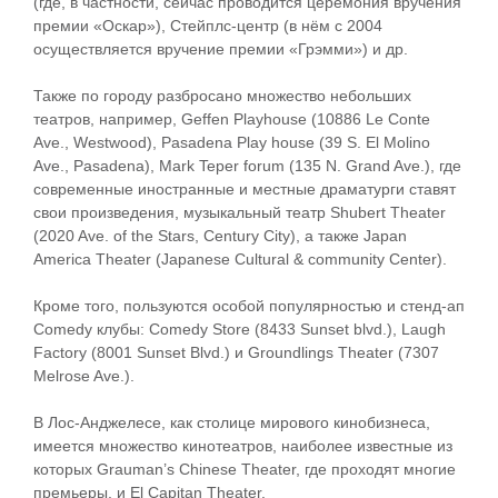
(где, в частности, сейчас проводится церемония вручения
премии «Оскар»), Стейплс-центр (в нём с 2004
осуществляется вручение премии «Грэмми») и др.
Также по городу разбросано множество небольших
театров, например, Geffen Playhouse (10886 Le Conte
Ave., Westwood), Pasadena Play house (39 S. El Molino
Ave., Pasadena), Mark Teper forum (135 N. Grand Ave.), где
современные иностранные и местные драматурги ставят
свои произведения, музыкальный театр Shubert Theater
(2020 Ave. of the Stars, Century City), а также Japan
America Theater (Japanese Cultural & community Center).
Кроме того, пользуются особой популярностью и стенд-ап
Comedy клубы: Comedy Store (8433 Sunset blvd.), Laugh
Factory (8001 Sunset Blvd.) и Groundlings Theater (7307
Melrose Ave.).
В Лос-Анджелесе, как столице мирового кинобизнеса,
имеется множество кинотеатров, наиболее известные из
которых Grauman’s Chinese Theater, где проходят многие
премьеры, и El Capitan Theater.