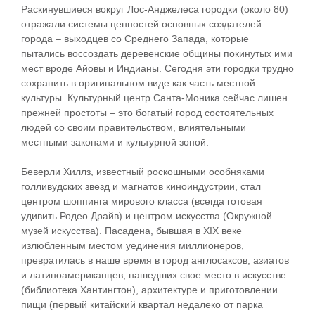
Раскинувшиеся вокруг Лос-Анджелеса городки (около 80)
отражали системы ценностей основных создателей
города – выходцев со Среднего Запада, которые
пытались воссоздать деревенские общины покинутых ими
мест вроде Айовы и Индианы. Сегодня эти городки трудно
сохранить в оригинальном виде как часть местной
культуры. Культурный центр Санта-Моника сейчас лишен
прежней простоты – это богатый город состоятельных
людей со своим правительством, влиятельными
местными законами и культурной зоной.
Беверли Хиллз, известный роскошными особняками
голливудских звезд и магнатов киноиндустрии, стал
центром шоппинга мирового класса (всегда готовая
удивить Родео Драйв) и центром искусства (Окружной
музей искусства). Пасадена, бывшая в XIX веке
излюбленным местом уединения миллионеров,
превратилась в наше время в город англосаксов, азиатов
и латиноамериканцев, нашедших свое место в искусстве
(библиотека Хантингтон), архитектуре и приготовлении
пищи (первый китайский квартал недалеко от парка