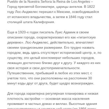
Pueblo de la Nuestra Señora la Reina de Los Angeles –
Город пресвятой Богоматери, царицы ангелов. В 1822
году Лос-Анджелес перешел к Мексике, освободившейся
от испанского владычества, а затем в 1846 году стал
столицей штата Калифорния.
Еще в 1920-х годах писатель Луис Адамик в своем
описании города, охарактеризовал его как «гигантскую
деревню». Лос-Анджелес, действительно, впечатляет
своими грандиозными размерами. Его трудно назвать
городом, ведь здесь отсутствует исторический центр, и, по
существу, это целый конгломерат небольших городов,
лежащих достаточно близко друг к другу. У каждого из них
своя история и свои достопримечательности.
Путешественник, прибывший в любое из этих мест, с
учетом того, что они расположены на расстоянии 30
минут езды друг от друга, будет щедро вознагражден.
Для города характерна регулярная планировка и низкая
плотность застройки — основная масса населения
проживает в частных домах и виллах. Высотные здания
сконцентрированы в центральной части (до 1956 закон