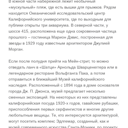
В южной части набережной лежит необычный
«мускульный» пляж, где есть вышки для прыжков. Рядом
находится Океанический исследовательский центр
Калифорнийского университета, где по выходным для
публики открыты три аквариума. В северной части, у
шоссе 415, расположена еще одна сокровенная частица
прошлого – гостиница Марион Дэвис, построенная для
звезды в 1929 году известным архитектором Джулией
Морган.
Если после полудня прийти на Мейн-стрит, то можно
отведать ланч в «Шатци» Арнольда Шварценеггера или в
легендарном ресторане Вольфганга Пака, а потом
отправиться в ближайший Музей калифорнийского
наследия. Расположенный с 1894 года в доме основателя
города Дж. П. Джонса, музей предлагает несколько
сменных экспозиций. На некоторых из них представлены
калифорнийская посуда 1920-х годов, гавайские рубашки,
приспособления первых серфингистов и многие другие
любопытные вещицы. Те, кто интересуются архитектурой,
могут посетить комплекс Эдлгемар, созданный, как и
музей современного искусства Санта-Моники, по проекту