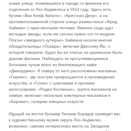
новая улица, появившаяся в городе со времени его
отделения от Лос-Анджелеса в 1914 году. Здесь есть
бутики «Ван Клиф Арпелс», «Кристиан Диор», а на
противоположенной стороне улицы разместился «Фред
Хайман» с ярко-желтыми тентами. Именно сюда идут
молодые звезды, если им срочно нужно что-то модное.
Платья «звездного кутюрье» Хаймана носили многие
обладательницы «Оскара», включая Джессику Йю, о
которой говорили, будто бы ее платье на церемонии было
дороже фильма. Наблюдать за прогуливающимися
богачами лучше всего из близлежащего кафе
«Джиорджио». К северу от него расположены магазины
«Гермес», где галстуки превращаются в произведения
искусства, и «Гуччи» с сумочками и прочими
аксессуарами. «Родео Коллекшн», группа магазинов на
севере, включает несколько ювелирных магазинов и
«Баракат», галерею изящных искусств.
Идущий на восток бульвар Уилшир Коридор приведет вас
к художественному музею округа Лос-Анджелес,
возможно, самому интересному месту на Западном