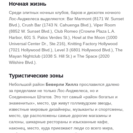
Ночная жизнь
Среди элитных ночных клубов, баров и дискотек ночного
Лос-Анджелеса выделяются: Bar Marmont (8171 W. Sunset
Blvd.), Crush Bar (1743 N. Cahuenga Blvd.), Viper Room
(8852 W. Sunset Blvd.), Club Romeo (Crowne Plaza L.A.
Harbor, 601 S. Palos Verdes St.), Howl at the Moon (1000
Universal Center Dr., Ste.216), Knitting Factory Hollywood
(7021 Hollywood Blvd.), Level 3 (6801 Hollywood Blvd.), The
Mayan Nightclub (1038 S. Hill St.) и The Space (2020
Wilshire Blvd.).
Туристические зоны
Небольшой район
Беверли Хиллз
прославился далеко
за пределами не только Лос-Анджелеса, но и
Соединенных Штатов. Это тот самый «район богатых и
знаменитых», место, где живут голливудские звезды,
известные мировые дизайнеры, музыканты и спортсмены,
место, где расположены самые дорогие магазины и
салоны, шикарные рестораны и изысканные кафе,
наконец, место, куда приезжают люди со всего мира,