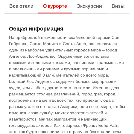
Все отели
О курорте
Экскурсии
Визы
Общая информация
На прибрежной низменности, окаймленной горами Сан-
Габриэль, Санта-Моника и Санта-Анна, расположился
один из наиболее удивительных городов мира – город
Ангелов, Лос-Анджелес. Окруженный золотистыми
пляжами и зелеными холмами, равнинами с пальмовыми
и апельсинными рощами и крутыми вершинами и
насчитывающий 9 млн. мечтателей со всего мира,
Великий Лос-Анджелес содержит больше сюрпризов и
чудес, чем любое другое место на земле. Именно здесь
размещается столица развлечений, город грез, город,
построенный на мечтах всех тех, кто приехал сюда с
разных уголков не только Америки, но и всего мира, чтобы
изменить свою судьбу: мечтах золотоискателей и
авантюристов, мечтах эмигрантов и начинающих
голливудских актеров. Как говаривал Фрэнк Ллойд Райт,
«это как будто наклонили всю страну на бок и дали всем