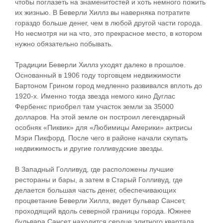
чтобы поглазеть на знаменитостей и хоть немного пожить
их жизнью. В Беверли Хиллз вы наверняка потратите
гораздо больше денег, чем в любой другой части города.
Но несмотря ни на что, это прекрасное место, в котором
нужно обязательно побывать.
Традиции Беверли Хиллз уходят далеко в прошлое.
Основанный в 1906 году торговцем недвижимости
Бартоном Грином город медленно развивался вплоть до
1920-х. Именно тогда звезда немого кино Дуглас
Фербенкс приобрел там участок земли за 35000
долларов. На этой земле он построил легендарный
особняк «Пиквик» для «Любимицы Америки» актрисы
Мэри Пикфорд. После чего в районе начали скупать
недвижимость и другие голливудские звезды.
В Западный Голливуд, где расположены лучшие
рестораны и бары, а затем в Старый Голливуд, где
делается большая часть денег, обеспечивающих
процветание Беверли Хиллз, ведет бульвар Сансет,
проходящий вдоль северной границы города. Южнее
бульвара Сансет находится сердце элитного квартала,