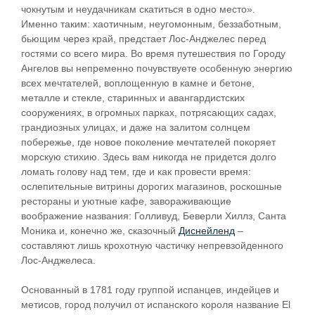
чокнутым и неудачникам скатиться в одно место».
Именно таким: хаотичным, неугомонным, беззаботным,
бьющим через край, предстает Лос-Анджелес перед
гостями со всего мира. Во время путешествия по Городу
Ангелов вы непременно почувствуете особенную энергию
всех мечтателей, воплощенную в камне и бетоне,
металле и стекле, старинных и авангардистских
сооружениях, в огромных парках, потрясающих садах,
грандиозных улицах, и даже на залитом солнцем
побережье, где новое поколение мечтателей покоряет
морскую стихию. Здесь вам никогда не придется долго
ломать голову над тем, где и как провести время:
ослепительные витрины дорогих магазинов, роскошные
рестораны и уютные кафе, завораживающие
воображение названия: Голливуд, Беверли Хиллз, Санта
Моника и, конечно же, сказочный
Диснейленд
–
составляют лишь крохотную частичку непревзойденного
Лос-Анджелеса.
Основанный в 1781 году группой испанцев, индейцев и
метисов, город получил от испанского короля название El