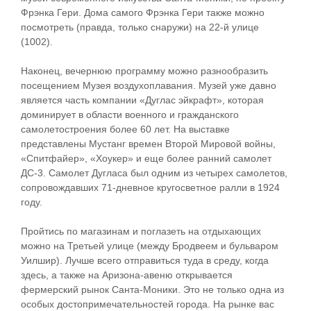
Фрэнка Гери. Дома самого Фрэнка Гери также можно
посмотреть (правда, только снаружи) на 22-й улице
(1002).
Наконец, вечернюю программу можно разнообразить
посещением Музея воздухоплавания. Музей уже давно
является часть компании «Дуглас эйкрафт», которая
доминирует в области военного и гражданского
самолетостроения более 60 лет. На выставке
представлены Мустанг времен Второй Мировой войны,
«Спитфайер», «Хоукер» и еще более ранний самолет
ДС-3. Самолет Дугласа был одним из четырех самолетов,
сопровождавших 71-дневное кругосветное ралли в 1924
году.
Пройтись по магазинам и поглазеть на отдыхающих
можно на Третьей улице (между Бродвеем и бульваром
Уилшир). Лучше всего отправиться туда в среду, когда
здесь, а также на Аризона-авеню открывается
фермерский рынок Санта-Моники. Это не только одна из
особых достопримечательностей города. На рынке вас