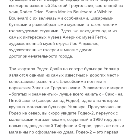
всемирно известный Золотой Треугольник, состоящий из
улиц Rodeo Drive, Santa Monica Boulevard и Wilshire
Boulevard с их величавыми особняками, шикарными
бутиками и разнообразными музеями, а также многим
голливудскими студиями. Здесь же находятся одни из
самых интересных музеев Америки: музей Гетти,
художественный музей округа Лос-Анджелес,
художественные галереи и многие другие
достопримечательности города.
Три квартала Родео Драйв на севере бульвара Уилшир
являются одними из самых известных и дорогих мест и
сопоставимы разве что с Елисейскими полями и
парижским Золотым Треугольником. Знакомства с миром
«богатых и знаменитых» лучше всего начать с «Сакс» на
Пятой авеню (северо-запад Родео), одного из четырех
крупных магазинов бульвара Уилшира. Прогуливаясь по
Родео на север, вы скоро увидите Родео-2, переулок с
маленькими магазинчиками, созданный в 1990 году для
новых подразделений Тиффани и Ферре, здесь же есть и
магазины по оформлению дома. Родео-2 – это первая