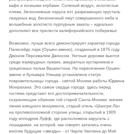
кафе и ночными клубами. Соленый воздух, золотистые
пляжи, белоснежные паруса яхт, разрезающих хрусталь
лазурных вод, бесконечный омут совершенного неба и
волшебные золотисто пурпурные закаты – идеально
дополняют все прелести калифорнийского побережья.
Возможно, лучше всего демонстрирует характер города
Палисейдс парк (Оушен-авеню), созданный в 1875 году
Джоном Персивалем Джонсом. Уютные дорожки вьются
среди изумрудных лужаек, аккуратных кустарников и
грациозных пальм Вашингтона. На пересечении Оушен-
авеню и бульвара Улишир установлена статуя
покровительницы города - святой Моники работы Юджина
Монрахана. Это самое сердце города: здесь перед
гостями предстают его достопримечательности,
сохраняющие обаяние той старой Санта-Моники: мягкие
линии изящного монумента, старый отель «Шангри-Ла»
на противоположной стороне улицы, открытый в 1909
году ипподром Луфф, где расположена карусель с
лошадками, на которой, как говорят, катались очень
многие будущие «звезды» - от Чарли Чаплина до Мэй