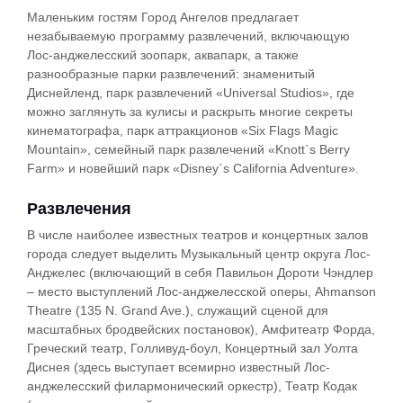
Маленьким гостям Город Ангелов предлагает
незабываемую программу развлечений, включающую
Лос-анджелесский зоопарк, аквапарк, а также
разнообразные парки развлечений:
знаменитый
Диснейленд, парк развлечений «Universal Studios», где
можно заглянуть за кулисы и раскрыть многие секреты
кинематографа, парк аттракционов «Six Flags Magic
Mountain», семейный парк развлечений «Knott`s Berry
Farm» и новейший парк «Disney`s California Adventure».
Развлечения
В числе наиболее известных театров и концертных залов
города следует выделить Музыкальный центр округа Лос-
Анджелес (включающий в себя Павильон Дороти Чэндлер
– место выступлений Лос-анджелесской оперы, Ahmanson
Theatre (135 N. Grand Ave.), служащий сценой для
масштабных бродвейских постановок), Амфитеатр Форда,
Греческий театр, Голливуд-боул, Концертный зал Уолта
Диснея (здесь выступает всемирно известный Лос-
анджелесский филармонический оркестр), Театр Кодак