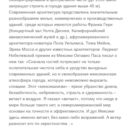
запрещал строить в городе здания выше 45 м).
Современная архитектура представлена значительным
разнообразием жилых, коммерческих и производственных
зданий, среди которых имеются работы Франка Гери
(Концертный зал Уолта Диснея, Калифорнийский
авиакосмический музей и др.), афроамериканского
архитектора-новатора Пола Уильямса, Тома Мейна,
Эрика Мосса и других известных архитекторов. Лауреат
Нобелевской премии из Мексики Октавио Паса писал о
нем так: «Сначала гостей потрясают не только
ослепительная чистота неба и уродство вычурных
современных зданий, но и своеобразная мексиканская
атмосфера города, которую невозможно выразить
словами. Этот «мексиканизм» - яркое убранство домов,
беззаботность, небрежность, страсть и сдержанность –
витает в воздухе. Я сказал «витает», потому что нигде в
мире больше такого нет, а североамериканский мир
основан на точности и эффективности. И дух Мексики
здесь именно витает, без каких-либо возражений. А ветер
разносит его по окрестностям...»