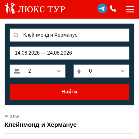
Найти
ЮАР
Клейнмонд и Херманус