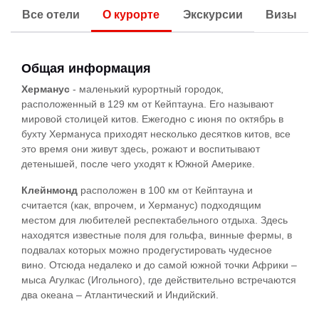
Все отели
О курорте
Экскурсии
Визы
Общая информация
Херманус
- маленький курортный городок,
расположенный в 129 км от Кейптауна. Его называют
мировой столицей китов. Ежегодно с июня по октябрь в
бухту Хермануса приходят несколько десятков китов, все
это время они живут здесь, рожают и воспитывают
детенышей, после чего уходят к Южной Америке.
Клейнмонд
расположен в 100 км от Кейптауна и
считается (как, впрочем, и Херманус) подходящим
местом для любителей респектабельного отдыха. Здесь
находятся известные поля для гольфа, винные фермы, в
подвалах которых можно продегустировать чудесное
вино. Отсюда недалеко и до самой южной точки Африки –
мыса Агулкас (Игольного), где действительно встречаются
два океана – Атлантический и Индийский.