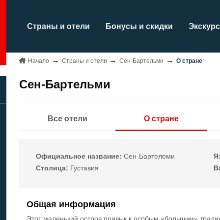
Страны и отели
Бонусы и скидки
Экскурс
Начало
Страны и отели
Сен-Бартельми
О стране
Сен-Бартельми
Все отели
О стране
Официальное название:
Сен-Бартелеми
Я
Столица:
Густавия
В
Общая информация
Этот маленький остров привык к особым «большим» традиц