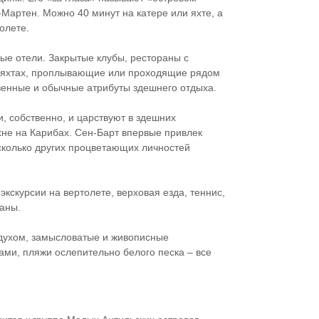
Мартен. Можно 40 минут на катере или яхте, а
олете.
ые отели. Закрытые клубы, рестораны с
на яхтах, проплывающие или проходящие рядом
ственные и обычные атрибуты здешнего отдыха.
и, собственно, и царствуют в здешних
хне на Карибах. Сен-Барт впервые привлек
сколько других процветающих личностей
экскурсии на вертолете, верховая езда, теннис,
аны.
духом, замысловатые и живописные
ами, пляжи ослепительно белого песка – все