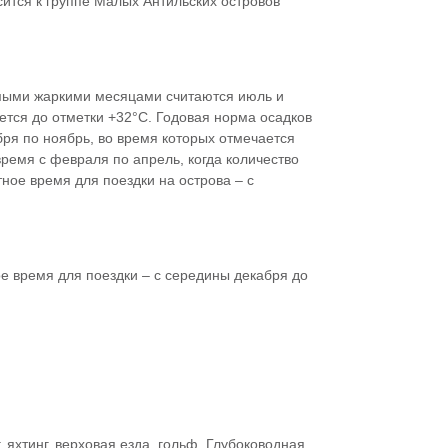
сится к группе Малых Антильских островов
Самыми жаркими месяцами считаются июль и
ется до отметки +32°С. Годовая норма осадков
ря по ноябрь, во время которых отмечается
ремя с февраля по апрель, когда количество
ное время для поездки на острова – с
е время для поездки – с середины декабря до
 яхтинг, верховая езда, гольф. Глубоководная