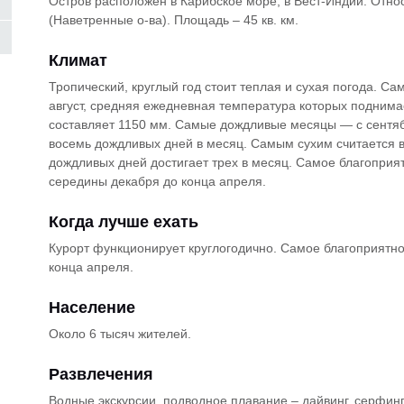
Остров расположен в Карибское море, в Вест-Индии. Отно
(Наветренные о-ва). Площадь – 45 кв. км.
Климат
Тропический, круглый год стоит теплая и сухая погода. 
август, средняя ежедневная температура которых поднима
составляет 1150 мм. Самые дождливые месяцы — с сентяб
восемь дождливых дней в месяц. Самым сухим считается в
дождливых дней достигает трех в месяц. Самое благоприят
середины декабря до конца апреля.
Когда лучше ехать
Курорт функционирует круглогодично. Самое благоприятно
конца апреля.
Население
Около 6 тысяч жителей.
Развлечения
Водные экскурсии, подводное плавание – дайвинг, серфинг,