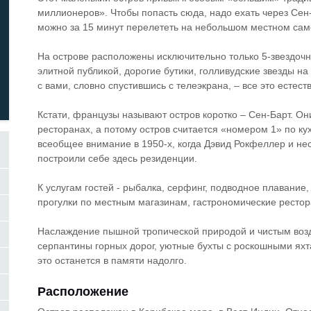
миллионеров». Чтобы попасть сюда, надо ехать через Сен-
можно за 15 минут перелететь на небольшом местном сам
На острове расположены исключительно только 5-звездочн
элитной публикой, дорогие бутики, голливудские звезды 
с вами, словно спустившись с телеэкрана, – все это есте
Кстати, французы называют остров коротко – Сен-Барт. Он
ресторанах, а потому остров считается «номером 1» по ку
всеобщее внимание в 1950-х, когда Дэвид Рокфеллер и не
построили себе здесь резиденции.
К услугам гостей - рыбалка, серфинг, подводное плавание, 
прогулки по местным магазинам, гастрономические рестор
Наслаждение пышной тропической природой и чистым воз
серпантины горных дорог, уютные бухты с роскошными яхт
это останется в памяти надолго.
Расположение