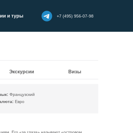
ии и туры
+7 (495) 956-07-98
Экскурсии
Визы
зык:
Французский
алюта:
Евро
иям. Его «за глаза» называют «островом