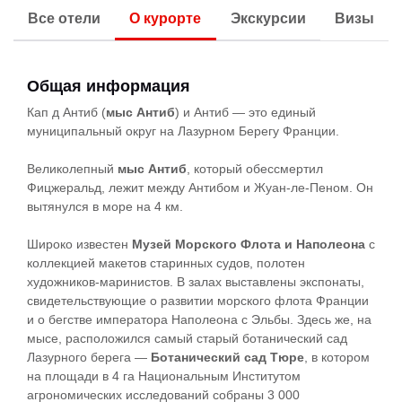
Все отели
О курорте
Экскурсии
Визы
Общая информация
Кап д Антиб (
мыс Антиб
) и Антиб — это единый
муниципальный округ на Лазурном Берегу Франции.
Великолепный
мыс Антиб
, который обессмертил
Фицжеральд, лежит между Антибом и Жуан-ле-Пеном. Он
вытянулся в море на 4 км.
Широко известен
Музей Морского Флота и Наполеона
с
коллекцией макетов старинных судов, полотен
художников-маринистов. В залах выставлены экспонаты,
свидетельствующие о развитии морского флота Франции
и о бегстве императора Наполеона с Эльбы. Здесь же, на
мысе, расположился самый старый ботанический сад
Лазурного берега —
Ботанический сад Тюре
, в котором
на площади в 4 га Национальным Институтом
агрономических исследований собраны 3 000