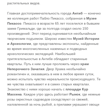
растительных видов.
Главная достопримечательность города
Антиб
— конечно
же коллекция работ Пабло Пикассо, собранная в
Музее
Пикассо
. Пикассо в возрасте 65 лет поселился в бывшем
замке Гримальди, где за полгода создал около 150
произведений. Этот период оценивается необычайным
творческим подъемом. Широко известен
Музей Истории
и Археологии
, где представлены экспонаты, найденные
во время многочисленных наземных и подводных
археологических экспедиций. Наибольшей
притягательностью в Антибе обладают старинные
кварталы. Путь к ним лучше проложить через
храм
Непорочного Зачатия
. Двор Храма необычайно
романтичен и, оказавшись в нем в любое время суток,
можно испытать чувство нереальности происходящего. Те
же чувства охватывают и в самих старых кварталах.
Знакомство с ними хорошо начать с
площади Кур
Массена
. Каждое утро здесь работает
Рынок
, где нежные
розы окрестных садоводов соседствуют со свежей,
наловленной за ночь рыбой, а прилавки украшают овощи