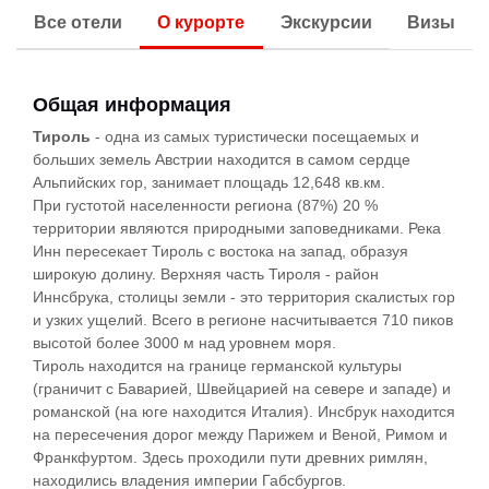
Все отели
О курорте
Экскурсии
Визы
Общая информация
Тироль
- одна из самых туристически посещаемых и
больших земель Австрии находится в самом сердце
Альпийских гор, занимает площадь 12,648 кв.км.
При густотой населенности региона (87%) 20 %
территории являются природными заповедниками. Река
Инн пересекает Тироль с востока на запад, образуя
широкую долину. Верхняя часть Тироля - район
Иннсбрука, столицы земли - это территория скалистых гор
и узких ущелий. Всего в регионе насчитывается 710 пиков
высотой более 3000 м над уровнем моря.
Тироль находится на границе германской культуры
(граничит с Баварией, Швейцарией на севере и западе) и
романской (на юге находится Италия). Инсбрук находится
на пересечения дорог между Парижем и Веной, Римом и
Франкфуртом. Здесь проходили пути древних римлян,
находились владения империи Габсбургов.