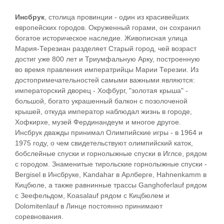
Инсбрук
, столица провинции - один из красивейших
европейских городов. Окруженный горами, он сохранил
богатое историческое наследие. Живописная улица
Мария-Терезиан разделяет Старый город, чей возраст
достиг уже 800 лет и Триумфальную Арку, построенную
во время правления императрийцы Марии Терезии. Из
достопримечательностей самыми важными являются:
императорский дворец - Хофбург, "золотая крыша" -
большой, богато украшенный балкон с позолоченой
крышей, откуда император наблюдал жизнь в городе,
Хофкирхе, музей Фердинандеум и многое другое.
Инсбрук дважды принимал Олимпийские игры - в 1964 и
1975 году, о чем свидетельствуют олимпийский каток,
бобслейные спуски и горнолыжные спуски в Иглсе, рядом
с городом. Знаменитые тирольские горнолыжные спуски -
Bergisel в Инсбруке, Kandahar в Арлберге, Hahnenkamm в
Кицбюле, а также равнинные трассы Ganghoferlauf рядом
с Зеефельдом, Koasalauf рядом с Кицбюлем и
Dolomitenlauf в Линце постоянно принимают
соревнования.