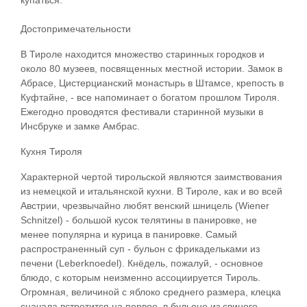
купаться.
Достопримечательности
В Тироле находится множество старинных городков и
около 80 музеев, посвященных местной истории. Замок в
Абрасе, Цистерцианский монастырь в Штамсе, крепость в
Куфтайне, - все напоминает о богатом прошлом Тироля.
Ежегодно проводятся фестивали старинной музыки в
Инсбруке и замке Амбрас.
Кухня Тироля
Характерной чертой тирольской являются заимствования
из немецкой и итальянской кухни. В Тироле, как и во всей
Австрии, чрезвычайно любят венский шницель (Wiener
Schnitzel) - большой кусок телятины в панировке, не
менее популярна и курица в панировке. Самый
распространенный суп - бульон с фрикадельками из
печени (Leberknoedel). Кнёдель, пожалуй, - основное
блюдо, с которым неизменно ассоциируется Тироль.
Огромная, величиной с яблоко среднего размера, клецка
сначала встретится на первое, в бульоне из свиного