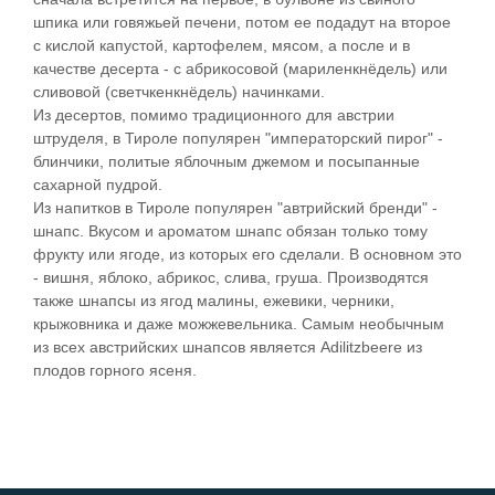
шпика или говяжьей печени, потом ее подадут на второе
с кислой капустой, картофелем, мясом, а после и в
качестве десерта - с абрикосовой (мариленкнёдель) или
сливовой (светчкенкнёдель) начинками.
Из десертов, помимо традиционного для австрии
штруделя, в Тироле популярен "императорский пирог" -
блинчики, политые яблочным джемом и посыпанные
сахарной пудрой.
Из напитков в Тироле популярен "автрийский бренди" -
шнапс. Вкусом и ароматом шнапс обязан только тому
фрукту или ягоде, из которых его сделали. В основном это
- вишня, яблоко, абрикос, слива, груша. Производятся
также шнапсы из ягод малины, ежевики, черники,
крыжовника и даже можжевельника. Самым необычным
из всех австрийских шнапсов является Adilitzbeere из
плодов горного ясеня.