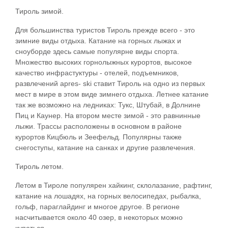
Тироль зимой.
Для большинства туристов Тироль прежде всего - это
зимние виды отдыха. Катание на горных лыжах и
сноуборде здесь самые популярне виды спорта.
Множество высоких горнолыжных курортов, высокое
качество инфрастуктуры - отелей, подъемников,
развлечений apres- ski ставит Тироль на одно из первых
мест в мире в этом виде зимнего отдыха. Летнее катание
так же возможно на ледниках: Тукс, Штубай, в Долнине
Пиц и Каунер. На втором месте зимой - это равнинные
лыжи. Трассы расположены в основном в районе
курортов Кицбюль и Зеефельд. Популярны также
снегоступы, катание на санках и другие развлечения.
Тироль летом.
Летом в Тироле популярен хайкинг, склолазание, рафтинг,
катание на лошадях, на горных велосипедах, рыбалка,
гольф, параглайдинг и многое другое. В регионе
насчитывается около 40 озер, в некоторых можно