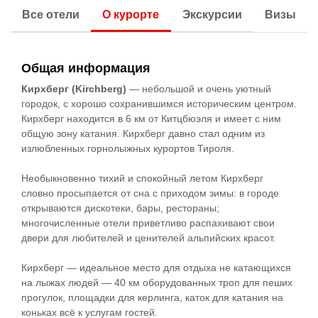
Все отели
О курорте
Экскурсии
Визы
Общая информация
Кирхберг (Kirchberg)
— небольшой и очень уютный
городок, с хорошо сохранившимся историческим центром.
Кирхберг находится в 6 км от Китцбюэля и имеет с ним
общую зону катания. Кирхберг давно стал одним из
излюбленных горнолыжных курортов Тироля.
Необыкновенно тихий и спокойный летом Кирхберг
словно просыпается от сна с приходом зимы: в городе
открываются дискотеки, бары, рестораны;
многочисленные отели приветливо распахивают свои
двери для любителей и ценителей альпийских красот.
Кирхберг — идеальное место для отдыха не катающихся
на лыжах людей — 40 км оборудованных троп для пеших
прогулок, площадки для керлинга, каток для катания на
коньках всё к услугам гостей.