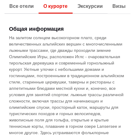
Все отели
О курорте
Экскурсии
Визы
Общая информация
На залитом солнцем высокогорном плато, среди
величественных альпийских вершин с многочисленными
лыжными трассами, где дважды проходили зимние
Олимпийские Игры, расположен Иглс - очаровательная
тирольская деревушка и современный горнолыжный
курорт. Уютные улочки с небольшими домами и
гостиницами, построенными в традиционном альпийском
стиле, старинные церквушки, таверны и рестораны с
аппетитными блюдами местной кухни и, конечно, все
условия для занятий спортом: лыжные трассы различной
сложности, включая трассы для начинающих и
олимпийские спуски, просторный каток, маршруты для
туристических походов и горных велосипедов,
живописные поля для гольфа, открытые и крытые
теннисные корты, плавание в горном озере Lansersee и
многое другое. Здесь устраиваются фольклорные