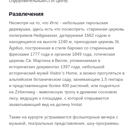
Оздоровительный/СПА Центр.
Развлечения
Несмотря на то, что Иглс - небольшая тирольская
деревушка, здесь есть что посмотреть: старинная церковь
пилигримов Heiligwasser, датируемая 1662 годом и
находящаяся на высоте 1240 м, приходская церковь St.
Ägidius, построенная в стиле барокко со старинными
фресками 1777 года и органом 1849 года, готическая
церковь Св. Мартина в Вилле, упоминаемая в
исторических документах 1397 года, небольшой
исторический музей Visitor’s Home, а можно прогуляться в
альпийском ботаническом саду, занимающем 1,5 гектара
и представляющем более 400 растений, или подняться
на Zirbenweg - живописную тропу в древнем сосновом
лесу, ведущую к площадке, с которой открывается
захватывающий вид на долину Inntal.
Также на курорте устраиваются фольклорные вечера с
музыкой, театральные представления, шоу-программы.