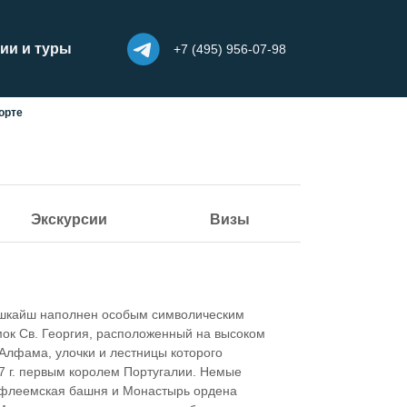
ии и туры
+7 (495) 956-07-98
орте
Экскурсии
Визы
 Кашкайш наполнен особым символическим
мок Св. Георгия, расположенный на высоком
Алфама, улочки и лестницы которого
47 г. первым королем Португалии. Немые
Вифлеемская башня и Монастырь ордена