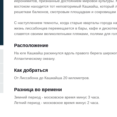
иеронимитов, признанные достоянием мировой культуры.
востоком находится тот неповторимый Кашкайш, который л
решеткам балконов, смотровым площадкам и сокровищам 
С наступлением темноты, когда старые кварталы города н
жизнь лиссабонцев перемещается в бары, кафе и дискоте
славятся своими великолепными пляжами, полями для гол
Расположение
На юге Кашкайш раскинулся вдоль правого берега широкого
Атлантическому океану.
Как добраться
От Лиссабона до Кашкайша 20 километров.
Разница во времени
Зимний период - московское время минус 3 часа.
Летний период - московское время минус 2 часа.