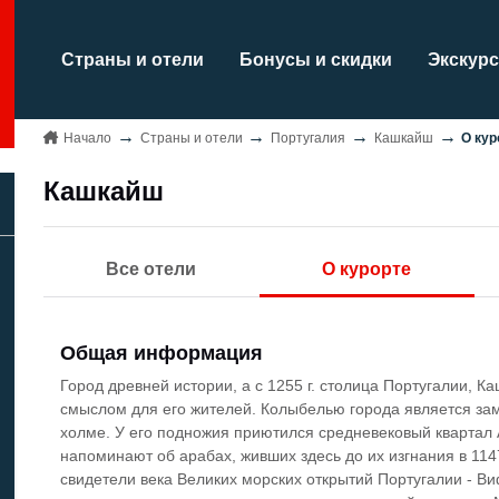
Страны и отели
Бонусы и скидки
Экскурс
Начало
Страны и отели
Португалия
Кашкайш
О кур
Кашкайш
Все отели
О курорте
Общая информация
Город древней истории, а с 1255 г. столица Португалии,
смыслом для его жителей. Колыбелью города является за
холме. У его подножия приютился средневековый квартал 
напоминают об арабах, живших здесь до их изгнания в 11
свидетели века Великих морских открытий Португалии - 