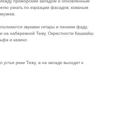
 Между приморским западом и обновленным
егко узнать по изразцам фасадов, кованым
музеев.
аполняются звуками гитары и пением фаду,
ки на набережной Тежу. Окрестности Кашкайш
ьфа и казино.
 устья реки Тежу, а на западе выходит к