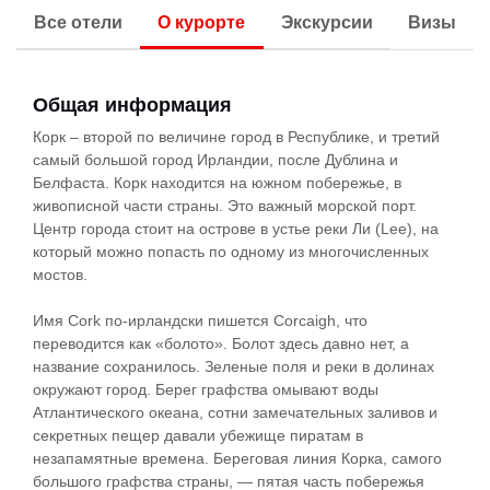
Все отели
О курорте
Экскурсии
Визы
Общая информация
Корк – второй по величине город в Республике, и третий
самый большой город Ирландии, после Дублина и
Белфаста. Корк находится на южном побережье, в
живописной части страны. Это важный морской порт.
Центр города стоит на острове в устье реки Ли (Lee), на
который можно попасть по одному из многочисленных
мостов.
Имя Cork по-ирландски пишется Corcaigh, что
переводится как «болото». Болот здесь давно нет, а
название сохранилось. Зеленые поля и реки в долинах
окружают город. Берег графства омывают воды
Атлантического океана, сотни замечательных заливов и
секретных пещер давали убежище пиратам в
незапамятные времена. Береговая линия Корка, самого
большого графства страны, — пятая часть побережья