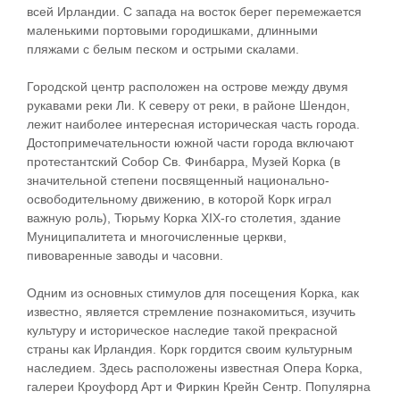
всей Ирландии. С запада на восток берег перемежается
маленькими портовыми городишками, длинными
пляжами с белым песком и острыми скалами.
Городской центр расположен на острове между двумя
рукавами реки Ли. К северу от реки, в районе Шендон,
лежит наиболее интересная историческая часть города.
Достопримечательности южной части города включают
протестантский Собор Cв. Финбарра, Музей Корка (в
значительной степени посвященный национально-
освободительному движению, в которой Корк играл
важную роль), Тюрьму Корка XIX-го столетия, здание
Муниципалитета и многочисленные церкви,
пивоваренные заводы и часовни.
Одним из основных стимулов для посещения Корка, как
известно, является стремление познакомиться, изучить
культуру и историческое наследие такой прекрасной
страны как Ирландия. Корк гордится своим культурным
наследием. Здесь расположены известная Опера Корка,
галереи Кроуфорд Арт и Фиркин Крейн Сентр. Популярна