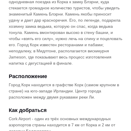
однодневная поездка из Корка к замку Блэрни, куда
стекается громадное количество туристов, чтобы увидеть
знаменитый Камень Блэрни. Камень якобы приносит
удачу и дает дар красноречия. Его, по легенде, подарила
хозяину замка ведьма, которую он спас, когда ведьма
тонула. Камень вмонтирован высоко в стену башни, и
чтобы «взять его силу», нужно лечь на спину и поцеловать
его. Город Корк известен ресторанами и пабами;
неподалеку, в Мидлтоне, располагается вискикурня
Jameson, где показывают весь процесс изготовления
напитка с дегустацией в финале.
Расположение
Город Корк находится в графстве Корк (самом крупном в
стране) на юго-западе Ирландии. Центр города
расположен между двумя рукавами реки Ли.
Как добраться
Cork Airport - один из трёх основных международных
аэропортов страны находится в 7 км от Корка и 2 км от