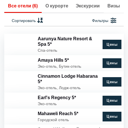
Все отели (6)
О курорте
Экскурсии
Визы
Сортировать
Фильтры
Aarunya Nature Resort &
Spa 5*
Цены
Спа-отель
Amaya Hills 5*
Цены
Эко-отель, Бутик-отель
Cinnamon Lodge Habarana
5*
Цены
Эко-отель, Лодж-отель
Earl's Regency 5*
Цены
Эко-отель
Mahaweli Reach 5*
Цены
Городской отель